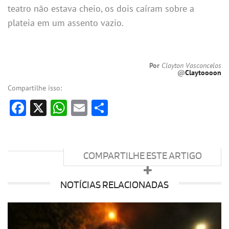
teatro não estava cheio, os dois caíram sobre a
plateia em um assento vazio.
Por
Clayton Vasconcelos
@
Claytoooon
Compartilhe isso:
Facebook
X
WhatsApp
Email
Share
COMPARTILHE ESTE ARTIGO
NOTÍCIAS RELACIONADAS