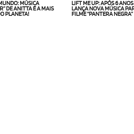
 MUNDO: MÚSICA
LIFT ME UP: APÓS 6 ANO
” DE ANITTA É A MAIS
LANÇA NOVA MÚSICA PA
O PLANETA!
FILME “PANTERA NEGRA”