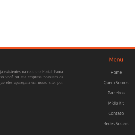
Menu
já existentes na rede e o Portal Fama
Home
Caso você ou sua empresa possuam os
que eles apareçam em nosso site, por
Quem Somos
Parceiros
Mídia Kit
Contato
Redes Sociais