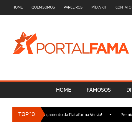
HOME
QUEM SOMOS
PARCEIROS
MÍDIA KIT
CONTATO
HOME
FAMOSOS
DI
•
TOP 10
cam presença no Lançamento da Plataforma Versio!
Premiere de