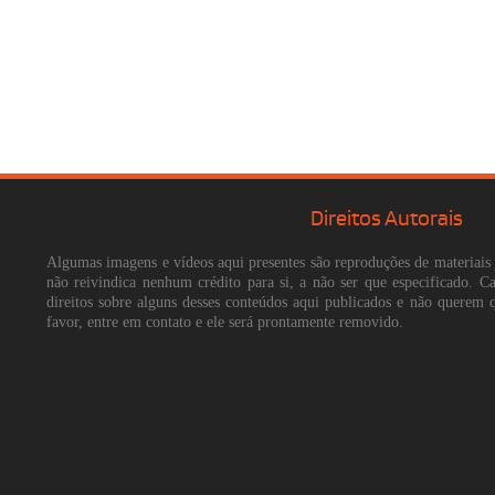
Direitos Autorais
Algumas imagens e vídeos aqui presentes são reproduções de materiais 
não reivindica nenhum crédito para si, a não ser que especificado. 
direitos sobre alguns desses conteúdos aqui publicados e não querem 
favor, entre em contato e ele será prontamente removido.