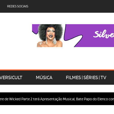
REDES SOCIAIS
VERSICULT
MÚSICA
FILMES | SÉRIES | TV
 Wicked Parte 2 terá Apresentação Musical, Bate Papo do Elenco com o Pú