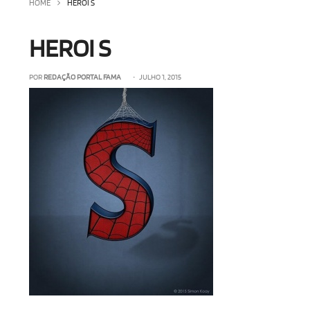
HOME
HEROI S
HEROI S
POR
REDAÇÃO PORTAL FAMA
• JULHO 1, 2015