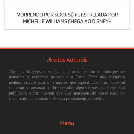
MORRENDO POR SEXO: SÉRIE ESTRELADA POR
MICHELLE WILLIAMS CHEGA AO DISNEY+
Direitos Autorais
Algumas imagens e vídeos aqui presentes são reproduções de
materiais já existentes na rede e o Portal Fama não reivindica
nenhum crédito para si, a não ser que especificado. Caso você ou
sua empresa possuam os direitos sobre alguns desses conteúdos aqui
publicados e não querem que eles apareçam em nosso site, por
favor, entre em contato e ele será prontamente removido.
Menu