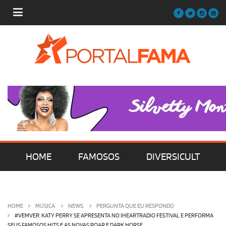
HOME
FAMOSOS
DIVERSICULT
MÚSICA
FILMES | SÉRIES | TV
HOME
MÚSICA
NEWS
PERGUNTA QUE EU RESPONDO
#VEMVER: KATY PERRY SE APRESENTA NO IHEARTRADIO FESTIVAL E PERFORMA
SEUS FAMOSOS HITS E AS NOVAS ROAR E DARK HORSE