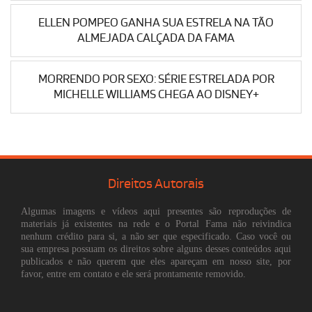
ELLEN POMPEO GANHA SUA ESTRELA NA TÃO
ALMEJADA CALÇADA DA FAMA
MORRENDO POR SEXO: SÉRIE ESTRELADA POR
MICHELLE WILLIAMS CHEGA AO DISNEY+
Direitos Autorais
Algumas imagens e vídeos aqui presentes são reproduções de
materiais já existentes na rede e o Portal Fama não reivindica
nenhum crédito para si, a não ser que especificado. Caso você ou
sua empresa possuam os direitos sobre alguns desses conteúdos aqui
publicados e não querem que eles apareçam em nosso site, por
favor, entre em contato e ele será prontamente removido.