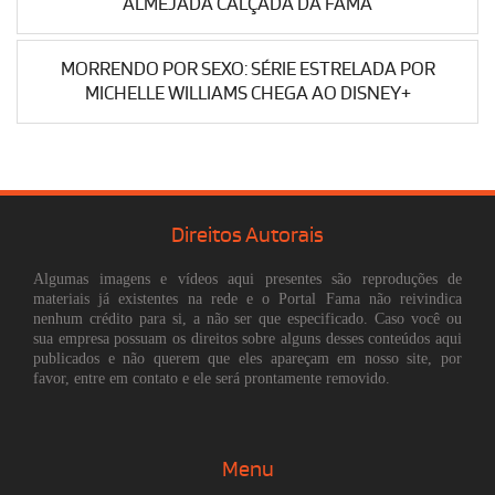
ALMEJADA CALÇADA DA FAMA
MORRENDO POR SEXO: SÉRIE ESTRELADA POR
MICHELLE WILLIAMS CHEGA AO DISNEY+
Direitos Autorais
Algumas imagens e vídeos aqui presentes são reproduções de
materiais já existentes na rede e o Portal Fama não reivindica
nenhum crédito para si, a não ser que especificado. Caso você ou
sua empresa possuam os direitos sobre alguns desses conteúdos aqui
publicados e não querem que eles apareçam em nosso site, por
favor, entre em contato e ele será prontamente removido.
Menu