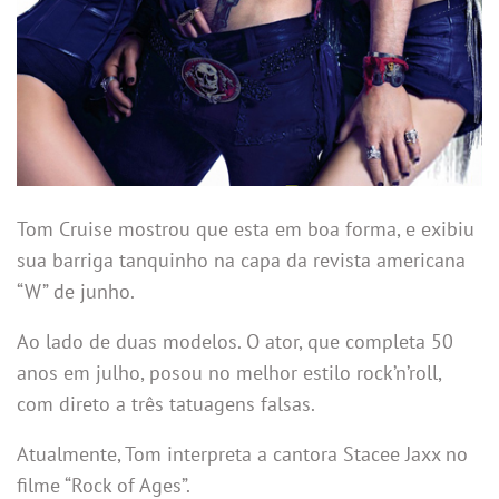
Tom Cruise mostrou que esta em boa forma, e exibiu
sua barriga tanquinho na capa da revista americana
“W” de junho.
Ao lado de duas modelos. O ator, que completa 50
anos em julho, posou no melhor estilo rock’n’roll,
com direto a três tatuagens falsas.
Atualmente, Tom interpreta a cantora Stacee Jaxx no
filme “Rock of Ages”.