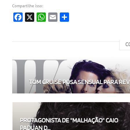
Compartilhe isso:
Facebook
X
WhatsApp
Email
Share
C
TOM CRUISE POSA SENSUAL PARA REV
PROTAGONISTA DE "MALHAÇÃO" CAIO
PADUAN D...