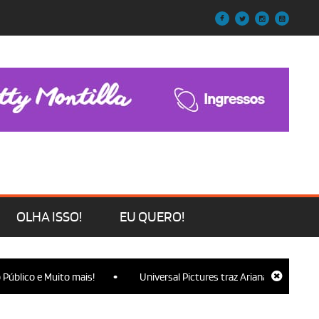
OLHA ISSO!
EU QUERO!
•
 Muito mais!
Universal Pictures traz Ariana Grande, Cynthia Erivo