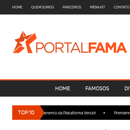
HOME
QUEM SOMOS
PARCEIROS
MÍDIA KIT
CONTATO
HOME
FAMOSOS
DI
•
TOP 10
sença no Lançamento da Plataforma Versio!
Premiere de Wicked