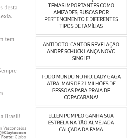
TEMAS IMPORTANTES COMO
s desta
AMIZADES, BUSCAS POR
lexia.
PERTENCIMENTO E DIFERENTES
TIPOS DE FAMÍLIAS
ém tem
ANTÍDOTO: CANTOR REVELAÇÃO
ANDRÉ SCHUCK LANÇA NOVO
SINGLE!
“Sempre
TODO MUNDO NO RIO: LADY GAGA
ATRAI MAIS DE 2.1 MILHÕES DE
PESSOAS PARA PRAIA DE
em
COPACABANA!
a Brasil!
ELLEN POMPEO GANHA SUA
ESTRELA NA TÃO ALMEJADA
n Vasconcelos
CALÇADA DA FAMA
@Claytoooon
Fonte:
Globo