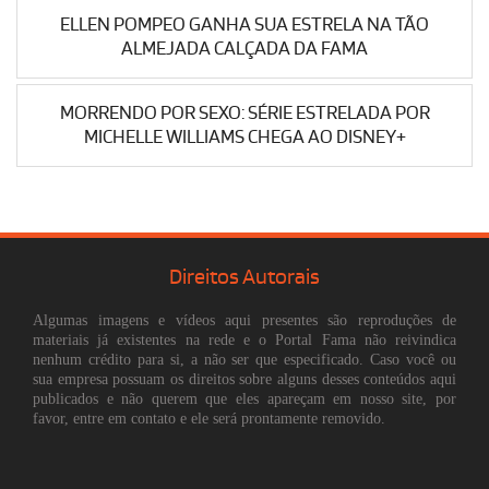
ELLEN POMPEO GANHA SUA ESTRELA NA TÃO
ALMEJADA CALÇADA DA FAMA
MORRENDO POR SEXO: SÉRIE ESTRELADA POR
MICHELLE WILLIAMS CHEGA AO DISNEY+
Direitos Autorais
Algumas imagens e vídeos aqui presentes são reproduções de
materiais já existentes na rede e o Portal Fama não reivindica
nenhum crédito para si, a não ser que especificado. Caso você ou
sua empresa possuam os direitos sobre alguns desses conteúdos aqui
publicados e não querem que eles apareçam em nosso site, por
favor, entre em contato e ele será prontamente removido.