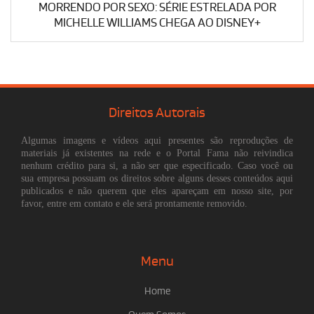
MORRENDO POR SEXO: SÉRIE ESTRELADA POR
MICHELLE WILLIAMS CHEGA AO DISNEY+
Direitos Autorais
Algumas imagens e vídeos aqui presentes são reproduções de
materiais já existentes na rede e o Portal Fama não reivindica
nenhum crédito para si, a não ser que especificado. Caso você ou
sua empresa possuam os direitos sobre alguns desses conteúdos aqui
publicados e não querem que eles apareçam em nosso site, por
favor, entre em contato e ele será prontamente removido.
Menu
Home