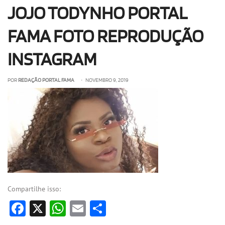
JOJO TODYNHO PORTAL
OLHA ISSO!
EU QUERO!
FAMA FOTO REPRODUÇÃO
INSTAGRAM
POR
REDAÇÃO PORTAL FAMA
• NOVEMBRO 9, 2019
Compartilhe isso:
Facebook
X
WhatsApp
Email
Share