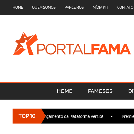
HOME
QUEM SOMOS
PARCEIROS
MÍDIA KIT
CONTATO
HOME
FAMOSOS
DI
•
TOP 10
 presença no Lançamento da Plataforma Versio!
Premiere de Wi