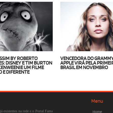
SSIM BY ROBERTO
VENCEDORA DO GRAMMY
S: DISNEY E TIM BURTON
APPLE VIRÁ PELA PRIMEI
ENWEENIE UM FILME
BRASIL EM NOVEMBRO
O E DIFERENTE
Menu
já existentes na rede e o Portal Fama
Home