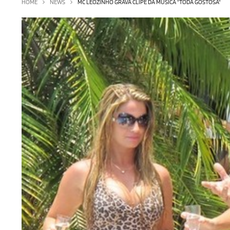
HOME
NEWS
MC LEOZINHO GRAVA CLIPE DA MÚSICA "TODA GOSTOSA"