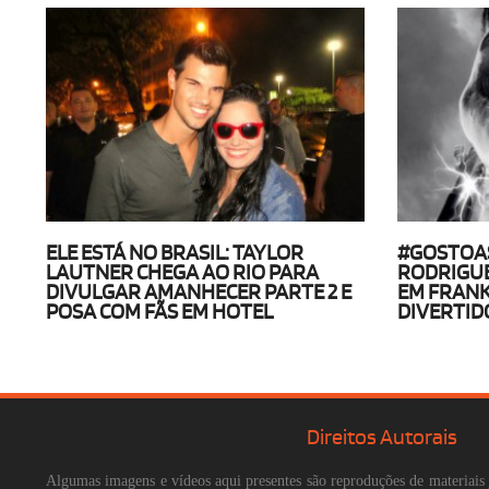
ELE ESTÁ NO BRASIL: TAYLOR
#GOSTOA
LAUTNER CHEGA AO RIO PARA
RODRIGUE
DIVULGAR AMANHECER PARTE 2 E
EM FRANK
POSA COM FÃS EM HOTEL
DIVERTID
Direitos Autorais
Algumas imagens e vídeos aqui presentes são reproduções de materiais 