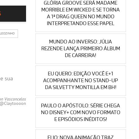
GLÓRIA GROOVE SERÁ MADAME
MORRIBLE EM WICKED E SE TORNA
S
A 1ª DRAG QUEEN NO MUNDO
INTERPRETANDO ESSE PAPEL
 LEOZINHO
MUNDO AO INVERSO: JÚLIA
REZENDE LANÇA PRIMEIRO ÁLBUM
DE CARREIRA!
EU QUERO: EDIÇÃO VOCÊ E+1
de sua
ACOMPANHANTE NO STAND-UP
DA SILVETTY MONTILLA EM BH!
on Vasconcelos
@Claytoooon
PAULO O APÓSTOLO: SÉRIE CHEGA
NO DISNEY+ COM NOVO FORMATO
E EPISÓDIOS INÉDITOS!
ELIO: NOVA ANIMAÇÃO TRAZ