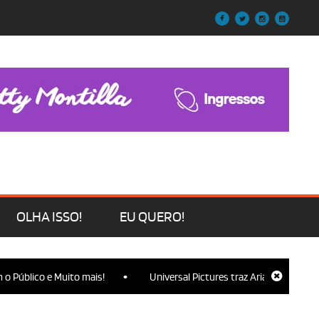
OLHA ISSO!
EU QUERO!
•
co e Muito mais!
Universal Pictures traz Ariana Grande, Cynthia E