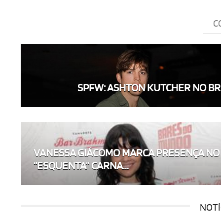
C
SPFW: ASHTON KUTCHER NO BR
VANESSA GIÁCOMO MARCA PRESENÇA NO
“ESQUENTA” CARNA...
NOTÍ