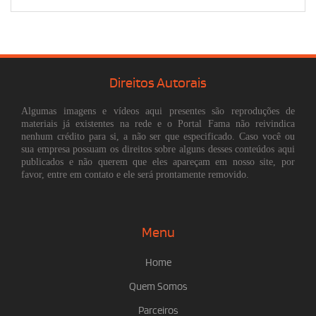
Direitos Autorais
Algumas imagens e vídeos aqui presentes são reproduções de
materiais já existentes na rede e o Portal Fama não reivindica
nenhum crédito para si, a não ser que especificado. Caso você ou
sua empresa possuam os direitos sobre alguns desses conteúdos aqui
publicados e não querem que eles apareçam em nosso site, por
favor, entre em contato e ele será prontamente removido.
Menu
Home
Quem Somos
Parceiros