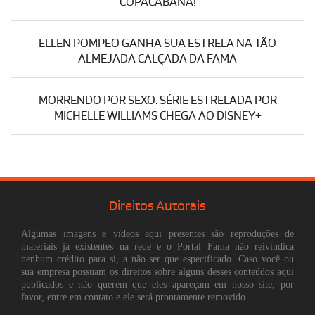
COPACABANA!
ELLEN POMPEO GANHA SUA ESTRELA NA TÃO
ALMEJADA CALÇADA DA FAMA
MORRENDO POR SEXO: SÉRIE ESTRELADA POR
MICHELLE WILLIAMS CHEGA AO DISNEY+
Direitos Autorais
Algumas imagens e vídeos aqui presentes são reproduções de
materiais já existentes na rede e o Portal Fama não reivindica
nenhum crédito para si, a não ser que especificado. Caso você ou
sua empresa possuam os direitos sobre alguns desses conteúdos aqui
publicados e não querem que eles apareçam em nosso site, por
favor, entre em contato e ele será prontamente removido.