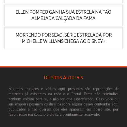
ELLEN POMPEO GANHA SUA ESTRELA NA TÃO
ALMEJADA CALÇADA DA FAMA
MORRENDO POR SEXO: SÉRIE ESTRELADA POR
MICHELLE WILLIAMS CHEGA AO DISNEY+
Direitos Autorais
Algumas imagens e vídeos aqui presentes são reproduções de
materiais já existentes na rede e o Portal Fama não reivindica
nenhum crédito para si, a não ser que especificado. Caso você ou
sua empresa possuam os direitos sobre alguns desses conteúdos aqui
publicados e não querem que eles apareçam em nosso site, por
favor, entre em contato e ele será prontamente removido.