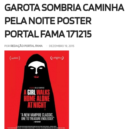
GAROTA SOMBRIA CAMINHA
OLHA ISSO!
EU QUERO!
PELA NOITE POSTER
PORTAL FAMA 171215
POR
REDAÇÃO PORTAL FAMA
• DEZEMBRO 19, 2015