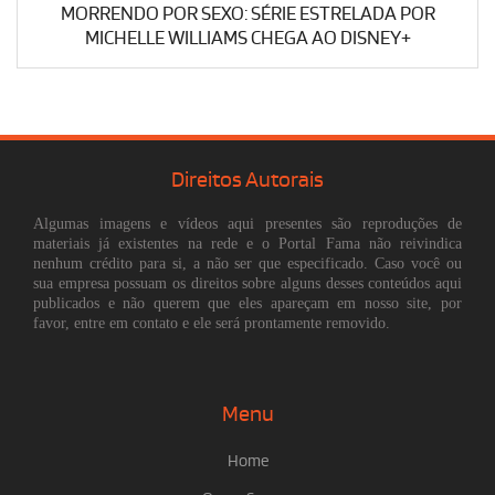
MORRENDO POR SEXO: SÉRIE ESTRELADA POR
MICHELLE WILLIAMS CHEGA AO DISNEY+
Direitos Autorais
Algumas imagens e vídeos aqui presentes são reproduções de
materiais já existentes na rede e o Portal Fama não reivindica
nenhum crédito para si, a não ser que especificado. Caso você ou
sua empresa possuam os direitos sobre alguns desses conteúdos aqui
publicados e não querem que eles apareçam em nosso site, por
favor, entre em contato e ele será prontamente removido.
Menu
Home