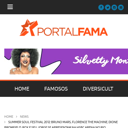
HOME
FAMOSOS
DIVERSICULT
MÚSICA
FILMES | SÉRIES | TV
HOME
NEWS
SUMMER SOUL FESTIVAL 2012: BRUNO MARS, FLORENCE THE MACHINE, DIONE
BROMFIELD, ROX E SEU JORGE SE APRESENTAM NA HSBC ARENA NO RIO